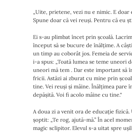
„Uite, prietene, vezi nu e nimic. E doar o
Spune doar că vei reuși. Pentru că eu ști
Ei s-au plimbat încet prin școală. Lacrim
început să se bucure de înălțime. A câșt
un timp au coborât jos. Femeia de servici
i-a spus: „Toată lumea se teme uneori de 
uneori mă tem . Dar este important să înc
fricii. Astăzi ai zburat cu mine prin școa
tine. Vei reuși și mâine. Înălțimea pare 
depășită. Voi fi acolo mâine cu tine.“
A doua zi a venit ora de educație fizică.
șoptit: „Te rog, ajută-mă.” În acel momen
magic sclipitor. Elevul s-a uitat spre uși