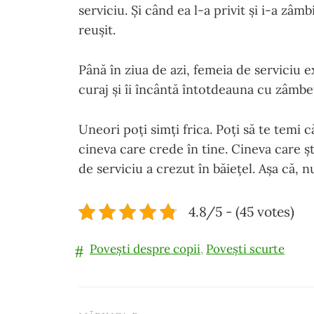
serviciu. Și când ea l-a privit și i-a zâmbi
reușit.
Până în ziua de azi, femeia de serviciu ex
curaj și îi încântă întotdeauna cu zâmbet
Uneori poți simți frica. Poți să te temi 
cineva care crede în tine. Cineva care șt
de serviciu a crezut în băiețel. Așa că, 
4.8/5 - (45 votes)
Povești despre copii
,
Povești scurte