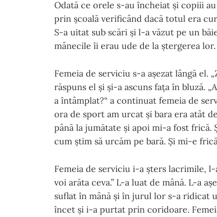
Odată ce orele s-au încheiat și copiii au
prin școală verificând dacă totul era cu
S-a uitat sub scări și l-a văzut pe un băie
mânecile îi erau ude de la ștergerea lor.
Femeia de serviciu s-a așezat lângă el. „Z
răspuns el și și-a ascuns fața în bluză. „
a întâmplat?“ a continuat femeia de servic
ora de sport am urcat și bara era atât de
până la jumătate și apoi mi-a fost frică
cum știm să urcăm pe bară. Și mi-e frică.
Femeia de serviciu i-a șters lacrimile, l-
voi arăta ceva.” L-a luat de mână. L-a așe
suflat în mână și în jurul lor s-a ridicat
încet și i-a purtat prin coridoare. Femei