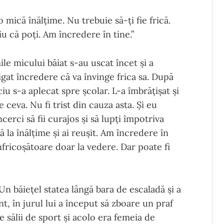
 mică înălțime. Nu trebuie să-ți fie frică.
u că poți. Am încredere în tine.”
ile micului băiat s-au uscat încet și a
igat încredere că va învinge frica sa. După
u s-a aplecat spre școlar. L-a îmbrățișat și
ceva. Nu fi trist din cauza asta. Și eu
erci să fii curajos și să lupți împotriva
lă la înălțime și ai reușit. Am încredere în
înfricoșătoare doar la vedere. Dar poate fi
 Un băiețel statea lângă bara de escaladă și a
t, în jurul lui a început să zboare un praf
le sălii de sport și acolo era femeia de