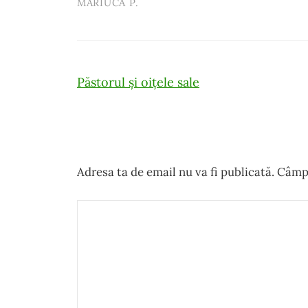
MĂRIUCA P.
Post
Păstorul și oițele sale
navigation
Adresa ta de email nu va fi publicată.
Câmpu