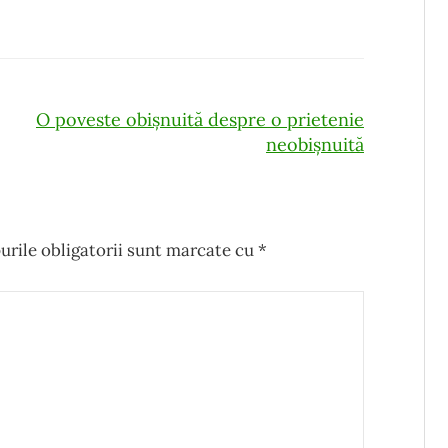
O poveste obișnuită despre o prietenie
neobișnuită
rile obligatorii sunt marcate cu
*