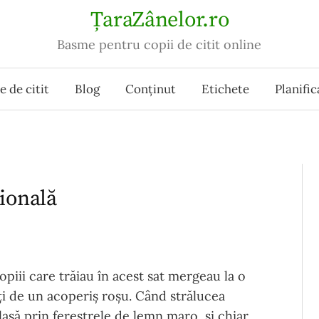
ȚaraZânelor.ro
Basme pentru copii de citit online
 de citit
Blog
Conţinut
Etichete
Planific
ională
opiii care trăiau în acest sat mergeau la o
iți de un acoperiș roșu. Când strălucea
lasă prin ferestrele de lemn maro, și chiar