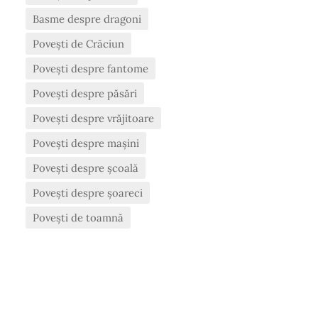
Basme despre dragoni
Povești de Crăciun
Povești despre fantome
Povești despre păsări
Povești despre vrăjitoare
Povești despre mașini
Povești despre școală
Povești despre șoareci
Povești de toamnă