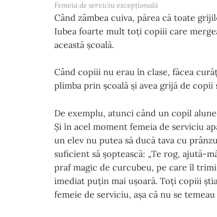
Femeia de serviciu excepțională
Când zâmbea cuiva, părea că toate grijile
Iubea foarte mult toți copiii care mergea
această școală.
Când copiii nu erau în clase, făcea cură
plimba prin școală și avea grijă de copii ș
De exemplu, atunci când un copil aluneca
Și în acel moment femeia de serviciu apă
un elev nu putea să ducă tava cu prânzul
suficient să șoptească: „Te rog, ajută-mă
praf magic de curcubeu, pe care îl trimi
imediat puțin mai ușoară. Toți copiii ști
femeie de serviciu, așa că nu se temeau