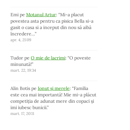
Emi
pe
Motanul Artur
: “
Mi-a placut
povestea asta pentru ca pisica Bella si-a
gasit o casa si a inceput din nou să aibă
încredere…
”
apr. 4, 21:09
Tudor
pe
O mie de lacrimi
: “
O poveste
minunată!
”
mart. 22, 19:34
Alin Botis
pe
Ionuț și merele
: “
Familia
este cea mai importantă! Mie mi-a plăcut
competiția de adunat mere din copaci și
imi iubesc bunicii.
”
mart. 17, 20:11