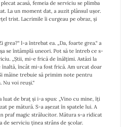
 plecat acasă, femeia de serviciu se plimba
rat. La un moment dat, a auzit plânsul ușor.
țel trist. Lacrimile îi curgeau pe obraz, și
i grea?“ l-a întrebat ea. „Da, foarte grea.“ a
Așa se întâmplă uneori. Pot să te întreb ce s-
iu. „Știi, mi-e frică de înălțimi. Astăzi la
 înaltă, încât mi-a fost frică. Am urcat doar
. Și mâine trebuie să primim note pentru
 Nu voi reuși.“
a luat de braț și i-a spus: „Vino cu mine, îți
zat pe mătură. S-a așezat în spatele lui. A
 un praf magic strălucitor. Mătura s-a ridicat
a de serviciu ținea strâns de școlar.