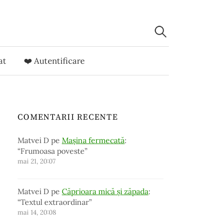
Caută
după:
at
❤️ Autentificare
COMENTARII RECENTE
Matvei D
pe
Mașina fermecată
:
“
Frumoasa poveste
”
mai 21, 20:07
Matvei D
pe
Căprioara mică și zăpada
:
“
Textul extraordinar
”
mai 14, 20:08