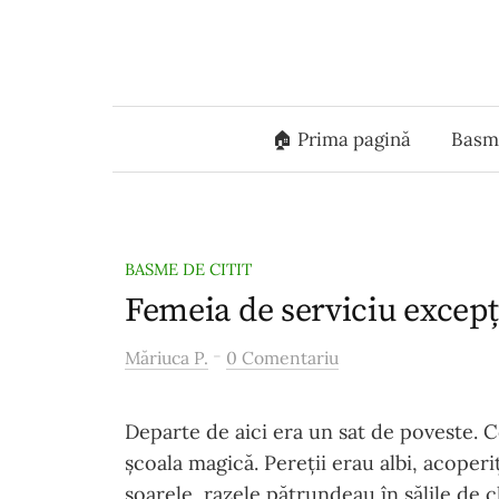
Skip
to
content
🏠 Prima pagină
Basme
BASME DE CITIT
Femeia de serviciu excepț
-
Măriuca P.
0 Comentariu
Departe de aici era un sat de poveste. C
școala magică. Pereții erau albi, acoper
soarele, razele pătrundeau în sălile de c