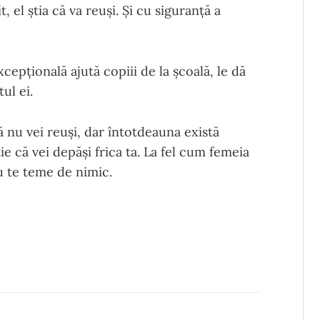
t, el știa că va reuși. Și cu siguranță a
cepțională ajută copiii de la școală, le dă
ul ei.
că nu vei reuși, dar întotdeauna există
ie că vei depăși frica ta. La fel cum femeia
nu te teme de nimic.