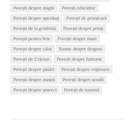
Povești despre magie
Povești educative
Povești despre spiriduși
Povești de primăvară
Povești de la grădiniță
Povești despre prinți
Povești pentru fete
Povești despre mare
Povești despre câini
Basme despre dragoni
Povești de Crăciun
Povești despre fantome
Povești despre păsări
Povești despre vrăjitoare
Povești despre mașini
Povești despre școală
Povești despre șoareci
Povești de toamnă