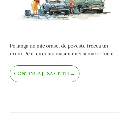
Pe lângă un mic orășel de poveste trecea un
drum. Pe el circulau mașini mici și mari. Unele
camioane distribuiau mărfuri, iar alte mașini
mai mici transportau oameni la muncă. În acest
CONTINUAȚI SĂ CITIȚI →
oraș de poveste, oamenii și mașinile erau
prieteni. Se ajutau reciproc.