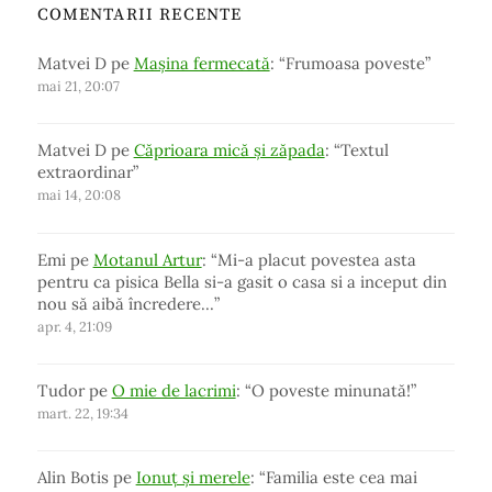
COMENTARII RECENTE
Matvei D
pe
Mașina fermecată
: “
Frumoasa poveste
”
mai 21, 20:07
Matvei D
pe
Căprioara mică și zăpada
: “
Textul
extraordinar
”
mai 14, 20:08
Emi
pe
Motanul Artur
: “
Mi-a placut povestea asta
pentru ca pisica Bella si-a gasit o casa si a inceput din
nou să aibă încredere…
”
apr. 4, 21:09
Tudor
pe
O mie de lacrimi
: “
O poveste minunată!
”
mart. 22, 19:34
Alin Botis
pe
Ionuț și merele
: “
Familia este cea mai