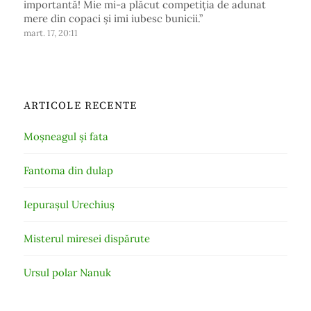
importantă! Mie mi-a plăcut competiția de adunat
mere din copaci și imi iubesc bunicii.
”
mart. 17, 20:11
ARTICOLE RECENTE
Moșneagul și fata
Fantoma din dulap
Iepurașul Urechiuș
Misterul miresei dispărute
Ursul polar Nanuk