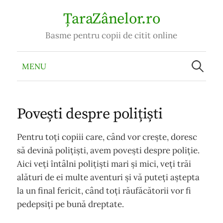
Skip
ȚaraZânelor.ro
to
Basme pentru copii de citit online
content
Caută
după:
MENU
Povești despre polițiști
Pentru toți copiii care, când vor crește, doresc
să devină polițiști, avem povești despre poliție.
Aici veți întâlni polițiști mari și mici, veți trăi
alături de ei multe aventuri și vă puteți aștepta
la un final fericit, când toți răufăcătorii vor fi
pedepsiți pe bună dreptate.