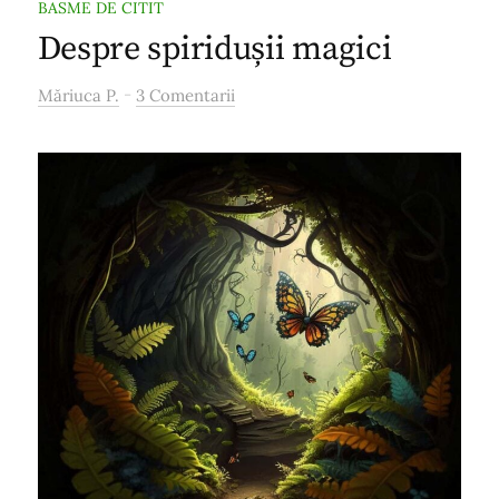
BASME DE CITIT
Despre spiridușii magici
-
Măriuca P.
3 Comentarii