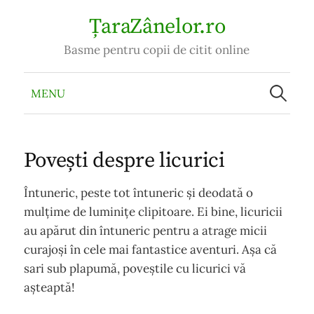
Skip
ȚaraZânelor.ro
to
Basme pentru copii de citit online
content
Caută
după:
MENU
Povești despre licurici
Întuneric, peste tot întuneric și deodată o
mulțime de luminițe clipitoare. Ei bine, licuricii
au apărut din întuneric pentru a atrage micii
curajoși în cele mai fantastice aventuri. Așa că
sari sub plapumă, poveștile cu licurici vă
așteaptă!