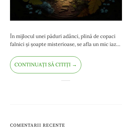
În mijlocul unei păduri adânci, plină de copaci
falnici și șoapte misterioase, se afla un mic iaz
limpede. Pe malul său stâncos creșteau ferigi
dese, verzi și mătăsoase. Dincolo de perdeaua
CONTINUAȚI SĂ CITIȚI →
lor frunzoasă se ascundea un secret minunat.
COMENTARII RECENTE