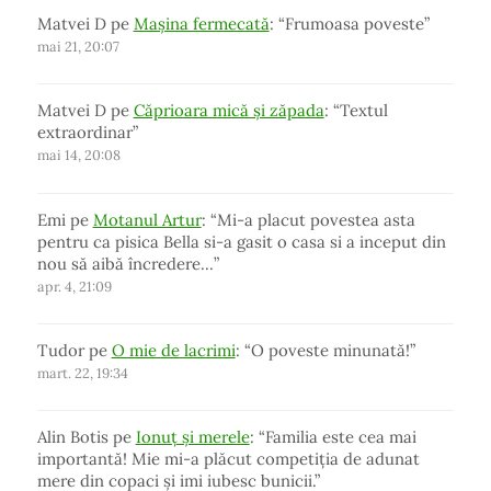
Matvei D
pe
Mașina fermecată
: “
Frumoasa poveste
”
mai 21, 20:07
Matvei D
pe
Căprioara mică și zăpada
: “
Textul
extraordinar
”
mai 14, 20:08
Emi
pe
Motanul Artur
: “
Mi-a placut povestea asta
pentru ca pisica Bella si-a gasit o casa si a inceput din
nou să aibă încredere…
”
apr. 4, 21:09
Tudor
pe
O mie de lacrimi
: “
O poveste minunată!
”
mart. 22, 19:34
Alin Botis
pe
Ionuț și merele
: “
Familia este cea mai
importantă! Mie mi-a plăcut competiția de adunat
mere din copaci și imi iubesc bunicii.
”