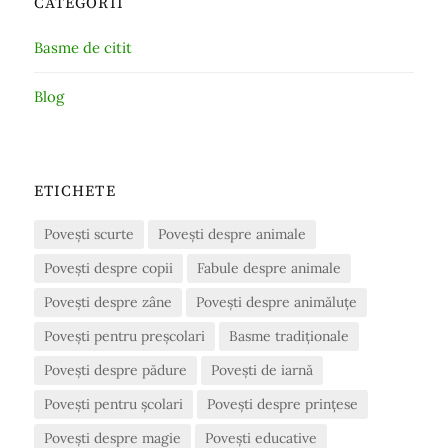
CATEGORII
Basme de citit
Blog
ETICHETE
Povești scurte
Povești despre animale
Povești despre copii
Fabule despre animale
Povești despre zâne
Povești despre animăluțe
Povești pentru preșcolari
Basme tradiționale
Povești despre pădure
Povești de iarnă
Povești pentru școlari
Povești despre prințese
Povești despre magie
Povești educative