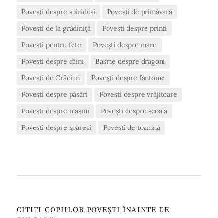
Povești despre spiriduși
Povești de primăvară
Povești de la grădiniță
Povești despre prinți
Povești pentru fete
Povești despre mare
Povești despre câini
Basme despre dragoni
Povești de Crăciun
Povești despre fantome
Povești despre păsări
Povești despre vrăjitoare
Povești despre mașini
Povești despre școală
Povești despre șoareci
Povești de toamnă
CITIȚI COPIILOR POVEȘTI ÎNAINTE DE