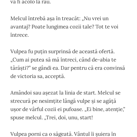
va fi acolo la râu.
Melcul întrebă așa în treacăt: „Nu vrei un
avantaj? Poate lungimea cozii tale? Tot te voi
întrece.
Vulpea fu puțin surprinsă de această ofertă.
„Cum ai putea să mă întreci, când de-abia te
târăști?” se gândi ea. Dar pentru că era convinsă
de victoria sa, acceptă.
Amândoi sau așezat la linia de start. Melcul se
strecură pe nesimțite lângă vulpe și se agăță
ușor de vârful cozii ei pufoase. „Ei bine, atenție,”
spuse melcul. „Trei, doi, unu, start!
Vulpea porni ca o săgeată. Vântul îi șuiera în