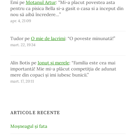
Emi
pe
Motanul Artur
: “
Mi-a placut povestea asta
pentru ca pisica Bella si-a gasit o casa si a inceput din
nou să aibă încredere…
”
apr. 4, 21:09
Tudor
pe
O mie de lacrimi
: “
O poveste minunată!
”
mart. 22, 19:34
Alin Botis
pe
Ionuț și merele
: “
Familia este cea mai
importantă! Mie mi-a plăcut competiția de adunat
mere din copaci și imi iubesc bunicii.
”
mart. 17, 20:11
ARTICOLE RECENTE
Moșneagul și fata