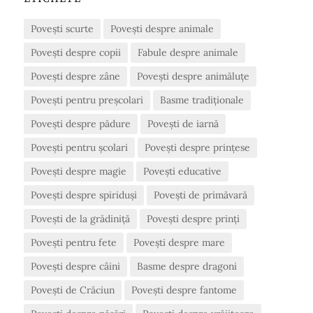
Povești scurte
Povești despre animale
Povești despre copii
Fabule despre animale
Povești despre zâne
Povești despre animăluțe
Povești pentru preșcolari
Basme tradiționale
Povești despre pădure
Povești de iarnă
Povești pentru școlari
Povești despre prințese
Povești despre magie
Povești educative
Povești despre spiriduși
Povești de primăvară
Povești de la grădiniță
Povești despre prinți
Povești pentru fete
Povești despre mare
Povești despre câini
Basme despre dragoni
Povești de Crăciun
Povești despre fantome