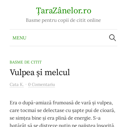
Skip
ȚaraZânelor.ro
to
Basme pentru copii de citit online
content
Caută
după:
MENU
BASME DE CITIT
Vulpea și melcul
-
Cata K.
0 Comentariu
Era o după-amiază frumoasă de vară și vulpea,
care tocmai se delectase cu șapte pui de cioară,
se simțea bine și era plină de energie. S-a
hotărât să se distreze puțin pe pajistea însorită.