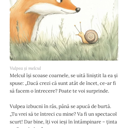
Vulpea și melcul
Melcul își scoase coarnele, se uită liniștit la ea și
spuse: „Dacă crezi că sunt atât de încet, ce-ar fi
să facem o întrecere? Poate te voi surprinde.
Vulpea izbucni în râs, până se apucă de burtă.
„Tu vrei să te întreci cu mine? Va fi un spectacol
scurt! Dar bine, îți voi ieși în întâmpinare – ținta