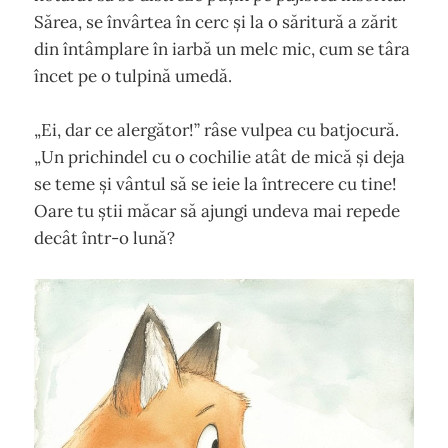
Sărea, se învârtea în cerc și la o săritură a zărit
din întâmplare în iarbă un melc mic, cum se târa
încet pe o tulpină umedă.
„Ei, dar ce alergător!” râse vulpea cu batjocură.
„Un prichindel cu o cochilie atât de mică și deja
se teme și vântul să se ieie la întrecere cu tine!
Oare tu știi măcar să ajungi undeva mai repede
decât într-o lună?