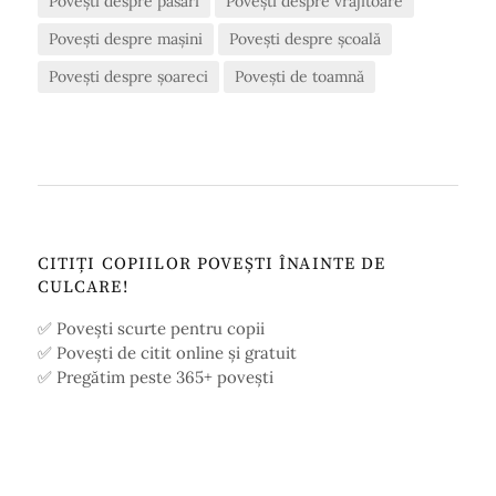
Povești despre păsări
Povești despre vrăjitoare
Povești despre mașini
Povești despre școală
Povești despre șoareci
Povești de toamnă
CITIȚI COPIILOR POVEȘTI ÎNAINTE DE
CULCARE!
✅ Povești scurte pentru copii
✅ Povești de citit online și gratuit
✅ Pregătim peste 365+ povești