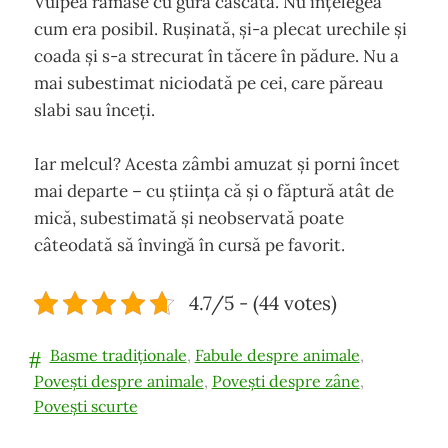
Vulpea rămase cu gura căscată. Nu înțelegea
cum era posibil. Rușinată, și-a plecat urechile și
coada și s-a strecurat în tăcere în pădure. Nu a
mai subestimat niciodată pe cei, care păreau
slabi sau înceți.
Iar melcul? Acesta zâmbi amuzat și porni încet
mai departe – cu știința că și o făptură atât de
mică, subestimată și neobservată poate
câteodată să învingă în cursă pe favorit.
4.7/5 - (44 votes)
Basme tradiționale
,
Fabule despre animale
,
Povești despre animale
,
Povești despre zâne
,
Povești scurte