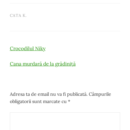
CATA K.
Post
Crocodilul Niky
navigation
Cana murdară de la grădiniță
Adresa ta de email nu va fi publicată.
Câmpurile
obligatorii sunt marcate cu
*