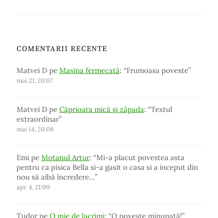
COMENTARII RECENTE
Matvei D
pe
Mașina fermecată
: “
Frumoasa poveste
”
mai 21, 20:07
Matvei D
pe
Căprioara mică și zăpada
: “
Textul
extraordinar
”
mai 14, 20:08
Emi
pe
Motanul Artur
: “
Mi-a placut povestea asta
pentru ca pisica Bella si-a gasit o casa si a inceput din
nou să aibă încredere…
”
apr. 4, 21:09
Tudor
pe
O mie de lacrimi
: “
O poveste minunată!
”