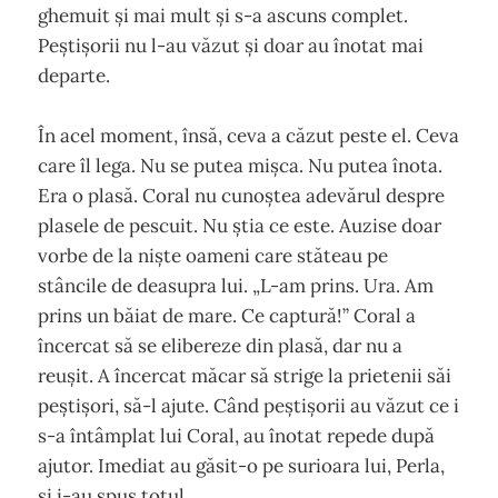
ghemuit și mai mult și s-a ascuns complet.
Peștișorii nu l-au văzut și doar au înotat mai
departe.
În acel moment, însă, ceva a căzut peste el. Ceva
care îl lega. Nu se putea mișca. Nu putea înota.
Era o plasă. Coral nu cunoștea adevărul despre
plasele de pescuit. Nu știa ce este. Auzise doar
vorbe de la niște oameni care stăteau pe
stâncile de deasupra lui. „L-am prins. Ura. Am
prins un băiat de mare. Ce captură!” Coral a
încercat să se elibereze din plasă, dar nu a
reușit. A încercat măcar să strige la prietenii săi
peștișori, să-l ajute. Când peștișorii au văzut ce i
s-a întâmplat lui Coral, au înotat repede după
ajutor. Imediat au găsit-o pe surioara lui, Perla,
și i-au spus totul.