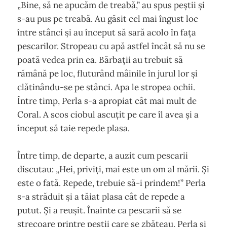
„Bine, să ne apucăm de treabă,” au spus peștii și
s-au pus pe treabă. Au găsit cel mai îngust loc
între stânci și au început să sară acolo în fața
pescarilor. Stropeau cu apă astfel încât să nu se
poată vedea prin ea. Bărbații au trebuit să
rămână pe loc, fluturând mâinile în jurul lor și
clătinându-se pe stânci. Apa le stropea ochii.
Între timp, Perla s-a apropiat cât mai mult de
Coral. A scos ciobul ascuțit pe care îl avea și a
început să taie repede plasa.
Între timp, de departe, a auzit cum pescarii
discutau: „Hei, priviți, mai este un om al mării. Și
este o fată. Repede, trebuie să-i prindem!” Perla
s-a străduit și a tăiat plasa cât de repede a
putut. Și a reușit. Înainte ca pescarii să se
strecoare printre peștii care se zbăteau, Perla și