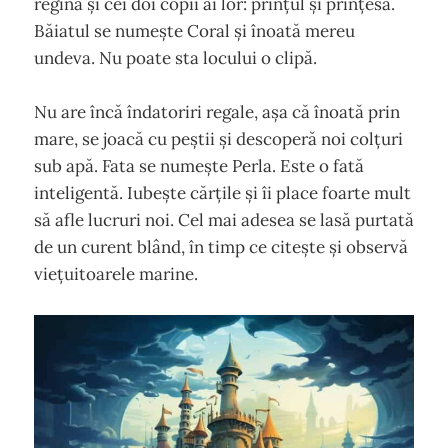
regină și cei doi copii ai lor: prințul și prințesa.
Băiatul se numește Coral și înoată mereu
undeva. Nu poate sta locului o clipă.
Nu are încă îndatoriri regale, așa că înoată prin
mare, se joacă cu peștii și descoperă noi colțuri
sub apă. Fata se numește Perla. Este o fată
inteligentă. Iubește cărțile și îi place foarte mult
să afle lucruri noi. Cel mai adesea se lasă purtată
de un curent blând, în timp ce citește și observă
viețuitoarele marine.