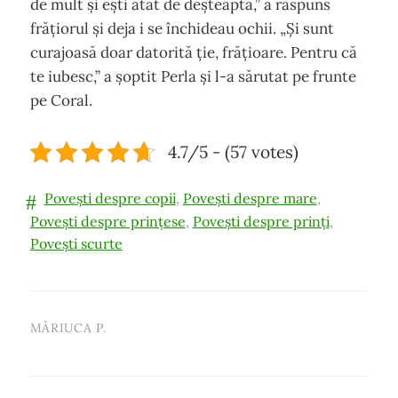
de mult și ești atât de deșteaptă,” a răspuns
frățiorul și deja i se închideau ochii. „Și sunt
curajoasă doar datorită ție, frățioare. Pentru că
te iubesc,” a șoptit Perla și l-a sărutat pe frunte
pe Coral.
4.7/5 - (57 votes)
Povești despre copii
,
Povești despre mare
,
Povești despre prințese
,
Povești despre prinți
,
Povești scurte
MĂRIUCA P.