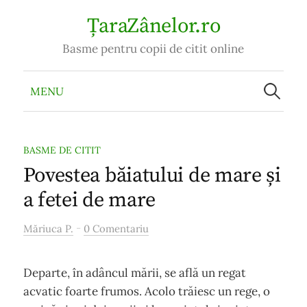
Skip
ȚaraZânelor.ro
to
Basme pentru copii de citit online
content
Caută
după:
MENU
BASME DE CITIT
Povestea băiatului de mare și
a fetei de mare
-
Măriuca P.
0 Comentariu
Departe, în adâncul mării, se află un regat
acvatic foarte frumos. Acolo trăiesc un rege, o