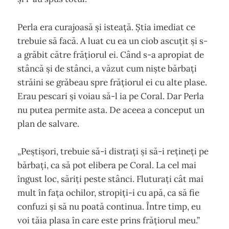
Perla era curajoasă și isteață. Știa imediat ce
trebuie să facă. A luat cu ea un ciob ascuțit și s-
a grăbit către frățiorul ei. Când s-a apropiat de
stâncă și de stânci, a văzut cum niște bărbați
străini se grăbeau spre frățiorul ei cu alte plase.
Erau pescari și voiau să-l ia pe Coral. Dar Perla
nu putea permite asta. De aceea a conceput un
plan de salvare.
„Peștișori, trebuie să-i distrați și să-i rețineți pe
bărbați, ca să pot elibera pe Coral. La cel mai
îngust loc, săriți peste stânci. Fluturați cât mai
mult în fața ochilor, stropiți-i cu apă, ca să fie
confuzi și să nu poată continua. Între timp, eu
voi tăia plasa în care este prins frățiorul meu.”