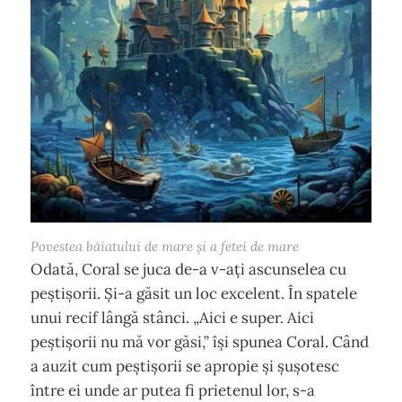
Povestea băiatului de mare și a fetei de mare
Odată, Coral se juca de-a v-ați ascunselea cu
peștișorii. Și-a găsit un loc excelent. În spatele
unui recif lângă stânci. „Aici e super. Aici
peștișorii nu mă vor găsi,” își spunea Coral. Când
a auzit cum peștișorii se apropie și șușotesc
între ei unde ar putea fi prietenul lor, s-a