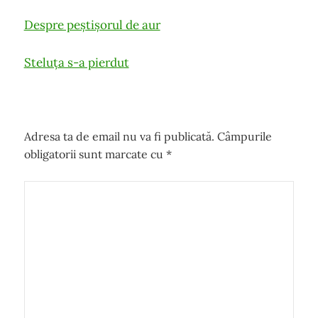
Post
Despre peștișorul de aur
navigation
Steluța s-a pierdut
Adresa ta de email nu va fi publicată.
Câmpurile
obligatorii sunt marcate cu
*