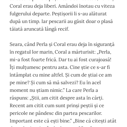
Coral erau deja liberi. Amândoi înotau cu viteza
fulgerului departe. Peștișorii li s-au alăturat
după un timp. Iar pescarii au găsit doar o plasă
tăiată aruncată lângă recif.
Seara, când Perla și Coral erau deja în siguranță
în regatul lor marin, Coral a mărturisit: „Perla,
mi-a fost foarte frică. Dar tu ai fost curajoasă!
Îți mulțumesc pentru asta. Cine știe ce s-ar fi
întâmplat cu mine altfel. Și cum de știai ce am
pe mine? Și cum să mă salvezi? Eu în acel
moment nu știam nimic.” La care Perla a
răspuns: „Știi, am citit despre asta în cărți.
Recent am citit cum sunt prinși peștii și ce
pericole ne pândesc din partea pescarilor.
Important este că ești bine.” „Bine că citești atât