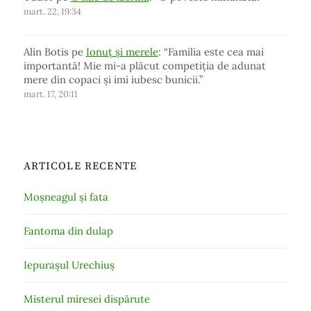
mart. 22, 19:34
Alin Botis
pe
Ionuț și merele
: “
Familia este cea mai
importantă! Mie mi-a plăcut competiția de adunat
mere din copaci și imi iubesc bunicii.
”
mart. 17, 20:11
ARTICOLE RECENTE
Moșneagul și fata
Fantoma din dulap
Iepurașul Urechiuș
Misterul miresei dispărute